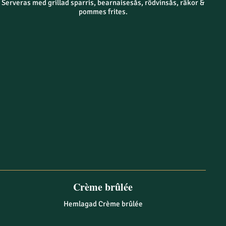
Serveras med grillad sparris, bearnaisesås, rödvinsås, räkor &
pommes frites.
Crème brûlée
Hemlagad Crème brûlée