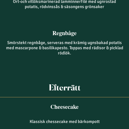
Ört-och vitlöksmarinerad lamminnerfilé med ugnrostad
potatis, rödvinssås & säsongens grönsaker
Regnbåge
Smörstekt regnbåge, serveras med krämig ugnsbakad potatis
med mascarpone & basilikapesto. Toppas med rädisor & picklad
rödlök.
Efterrätt
Cheesecake
Klassisk chessecake med bärkompott